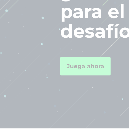
para el
desafí
Juega ahora