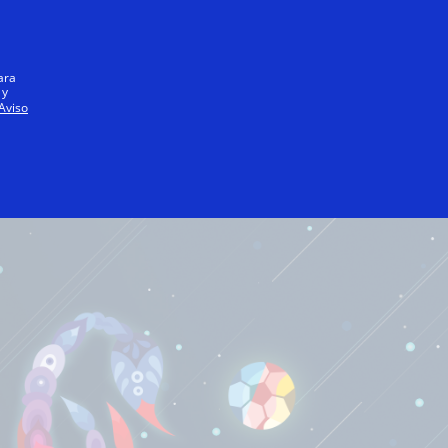
Español
ara
 y
Aviso
GA